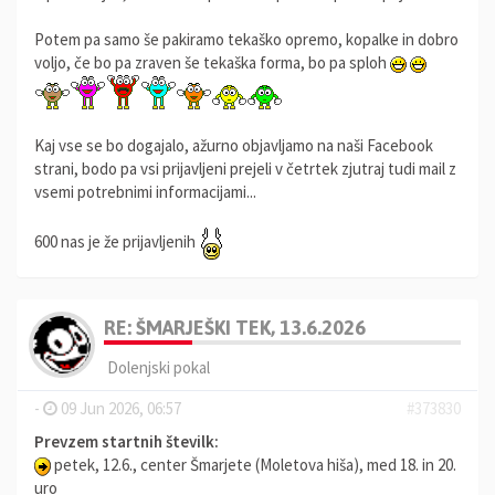
Potem pa samo še pakiramo tekaško opremo, kopalke in dobro
voljo, če bo pa zraven še tekaška forma, bo pa sploh
Kaj vse se bo dogajalo, ažurno objavljamo na naši Facebook
strani, bodo pa vsi prijavljeni prejeli v četrtek zjutraj tudi mail z
vsemi potrebnimi informacijami...
600 nas je že prijavljenih
RE: ŠMARJEŠKI TEK, 13.6.2026
Dolenjski pokal
-
09 Jun 2026, 06:57
#373830
Prevzem startnih številk:
petek, 12.6., center Šmarjete (Moletova hiša), med 18. in 20.
uro