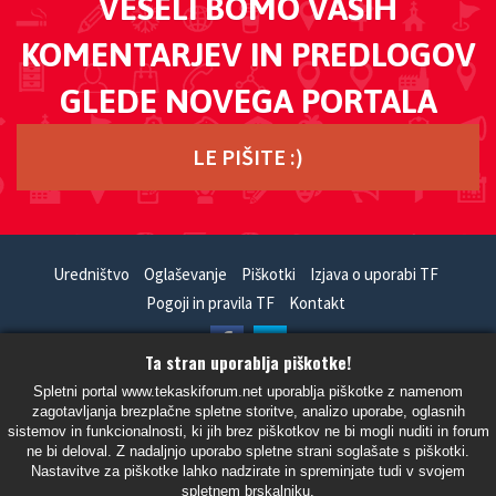
VESELI BOMO VAŠIH
KOMENTARJEV IN PREDLOGOV
GLEDE NOVEGA PORTALA
LE PIŠITE :)
Uredništvo
Oglaševanje
Piškotki
Izjava o uporabi TF
Pogoji in pravila TF
Kontakt
Ta stran uporablja piškotke!
HandCrafted With
In
SiteSplat
- Powered By
phpBB
Spletni portal www.tekaskiforum.net uporablja piškotke z namenom
zagotavljanja brezplačne spletne storitve, analizo uporabe, oglasnih
- Vsi časi so UTC+02:00 Evropa/Ljubljana -
sistemov in funkcionalnosti, ki jih brez piškotkov ne bi mogli nuditi in forum
ne bi deloval. Z nadaljnjo uporabo spletne strani soglašate s piškotki.
Nastavitve za piškotke lahko nadzirate in spreminjate tudi v svojem
spletnem brskalniku.