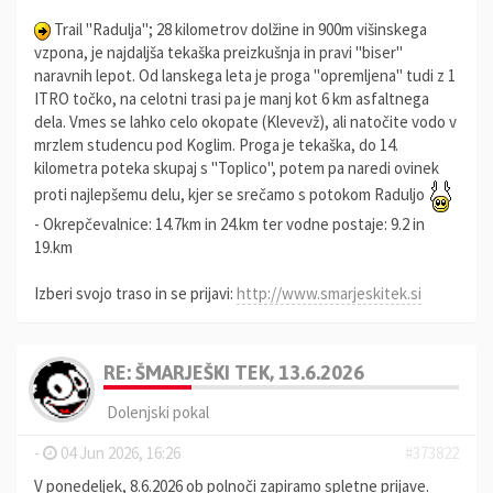
Trail "Radulja"; 28 kilometrov dolžine in 900m višinskega
vzpona, je najdaljša tekaška preizkušnja in pravi "biser"
naravnih lepot. Od lanskega leta je proga "opremljena" tudi z 1
ITRO točko, na celotni trasi pa je manj kot 6 km asfaltnega
dela. Vmes se lahko celo okopate (Klevevž), ali natočite vodo v
mrzlem studencu pod Koglim. Proga je tekaška, do 14.
kilometra poteka skupaj s "Toplico", potem pa naredi ovinek
proti najlepšemu delu, kjer se srečamo s potokom Raduljo
- Okrepčevalnice: 14.7km in 24.km ter vodne postaje: 9.2 in
19.km
Izberi svojo traso in se prijavi:
http://www.smarjeskitek.si
RE: ŠMARJEŠKI TEK, 13.6.2026
Dolenjski pokal
-
04 Jun 2026, 16:26
#373822
V ponedeljek, 8.6.2026 ob polnoči zapiramo spletne prijave.