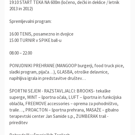
19:10 START TEKA NA 600m (ločeno, dečki in deklice / letnik
2013 in 2012)
Spremljevalni program:
16.00 TENIS, posamezno in dvojice
15.00 TURNIR v SPIKE ball-u
08.00 – 22.00
PONUDNIKI PREHRANE (MANGOOP burgerji, food truck pice,
sladki program, pijača…), GLASBA, otroške delavnice,
napihljiva igrala in predstavitve društev…
ŠPORTNI SEJEM - RAZSTAVLJALCI: BROOKS- tekaške
superge, MINT – športna očala, LUFT – športna in funkcijska
oblačila, FREEMOVE accessories – oprema za pohodništvo,
traile…, PROACTON – športna prehrana, MASAŽE – gibalno
terapevtski center Jan Samide s.p., ŽUMBERAK trail -
prireditev