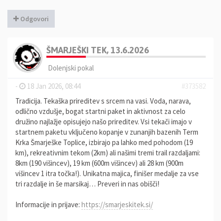
Odgovori
ŠMARJEŠKI TEK, 13.6.2026
Dolenjski pokal
-
18 Jan 2026, 08:44
#373582
Tradicija. Tekaška prireditev s srcem na vasi. Voda, narava,
odlično vzdušje, bogat startni paket in aktivnost za celo
družino najlažje opisujejo našo prireditev. Vsi tekači imajo v
startnem paketu vključeno kopanje v zunanjih bazenih Term
Krka Šmarješke Toplice, izbirajo pa lahko med pohodom (19
km), rekreativnim tekom (2km) ali našimi tremi trail razdaljami:
8km (190 višincev), 19 km (600m višincev) ali 28 km (900m
višincev 1 itra točka!). Unikatna majica, finišer medalje za vse
tri razdalje in še marsikaj… Preveri in nas obišči!
Informacije in prijave:
https://smarjeskitek.si/