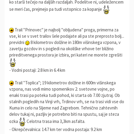
ko starši tečejo na daljših razdaljah. Podelitve ni, udeležencem
se meri čas, prejmejo pa tudi vstopnico za kopanje
Trail "Prinovec" je najbolj "obljudena" proga, primerna za
vse, ki se v svet trailov šele podajate ali pa ste preprosto bolj...
previdni
8 kilometrov dolžine in 180m višinskega vzpona, v
zavetju gozdov in s pogledi na okoliške vrhove ter bližino
prireditvenega prostora je izbira, pri kateri ne morete zgrešiti
- Vodni postaji: 2.8 km in 6.4 km
Trail "Toplica"; 19 kilometrov dolžine in 600m višinskega
vzpona, nas vodi mimo spomenikov 2. svetovne vojne, po
enaki trasi pa poteka tudi pohod, ki starta ob 7.00 zjutraj. Ob
stalnih pogledih na Vinji vrh, Trdinov vrh, se na trasi vidi vse do
Kuma in celo na Sljeme nad Zagrebom. Tehnično zahtevnih
delov tukaj ni, pazljiv je potrebno biti na spustu, saj je steza
ozka
Celotna trasa ima 3,3km asfalta.
- Okrepčevalnica: 14.7 km ter vodna postaja: 9.2 km