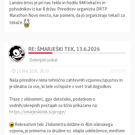
Lansko letos je pri nas teklo in hodilo 944 tekačev in
pohodnikov iz kar 8 držav. Prireditev organizira DRTP
Marathon Novo mesto, kar pomeni, da jo organizirajo tekači za
tekače
RE: ŠMARJEŠKI TEK, 13.6.2026
Dolenjski pokal
-
10 Maj 2026, 20:33
#373773
Naša prireditev nima tehnično zahtevnih vzponov/spustov in
je idealna za vse, ki šele vstopate v svet trail dogodkov.
Trase z višinomeri, .gpx datoteko, podatkom o
vodnih/okrepnih postajah so lično prikazane na:
https://smarjeskitek.si/proge/
Rekreativni tek: 2 kilometra dolžine in 41m višinskega
vzpona, je primerna za družine oz. mlajše udeležence, medtem