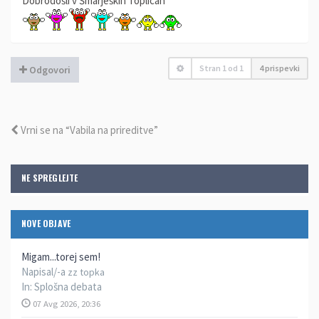
Dobrodošli v Šmarjeških Toplicah
Stran
1
od
1
4 prispevki
Odgovori
Vrni se na “Vabila na prireditve”
NE SPREGLEJTE
NOVE OBJAVE
Migam...torej sem!
Napisal/-a
zz topka
In:
Splošna debata
07 Avg 2026, 20:36