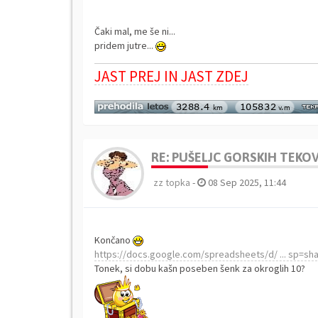
Čaki mal, me še ni...
pridem jutre...
JAST PREJ IN JAST ZDEJ
RE: PUŠELJC GORSKIH TEKOV 
zz topka
-
08 Sep 2025, 11:44
Končano
https://docs.google.com/spreadsheets/d/ ... sp=sha
Tonek, si dobu kašn poseben šenk za okroglih 10?