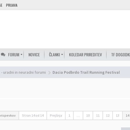
SE
PRIJAVA
FORUM
NOVICE
ČLANKI
KOLEDAR PRIREDITEV
TF DOGODK
- uradni in neuradni forumi
Dacia Podbrdo Trail Running Festival
prispevkov
Stran
14
od
14
Prejšnja
1
…
10
11
12
13
14