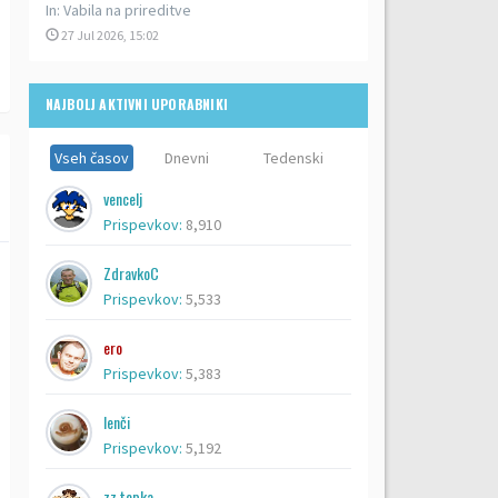
In:
Vabila na prireditve
27 Jul 2026, 15:02
NAJBOLJ AKTIVNI UPORABNIKI
Vseh časov
Dnevni
Tedenski
vencelj
Prispevkov:
8,910
ZdravkoC
Prispevkov:
5,533
ero
Prispevkov:
5,383
lenči
Prispevkov:
5,192
zz topka