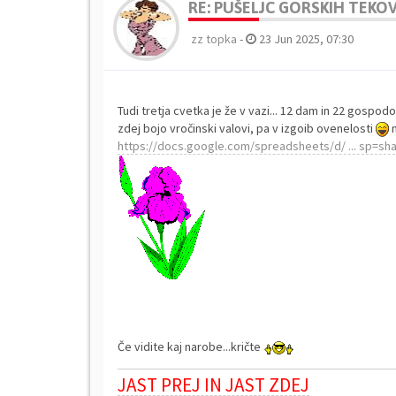
RE: PUŠELJC GORSKIH TEKOV 
zz topka
-
23 Jun 2025, 07:30
Tudi tretja cvetka je že v vazi... 12 dam in 22 gospodov 
zdej bojo vročinski valovi, pa v izgoib ovenelosti
n
https://docs.google.com/spreadsheets/d/ ... sp=sha
Če vidite kaj narobe...kričte
JAST PREJ IN JAST ZDEJ