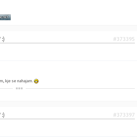
:)
#373395
dim, kje se nahajam.
:)
#373397