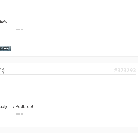
nfo...
:)
#373293
vabljeni v Podbrdo!