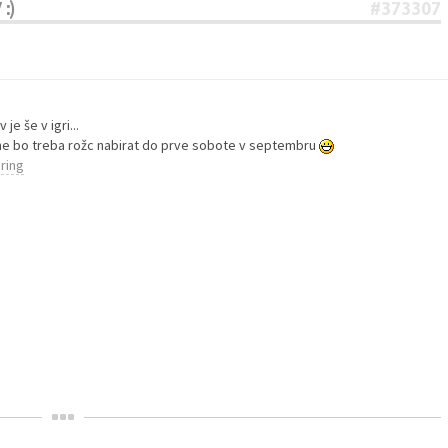
:)
#373307
je še v igri...
e bo treba rožc nabirat do prve sobote v septembru
ring