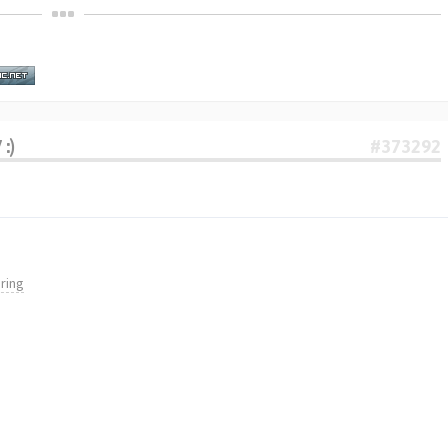
:)
#373292
ring