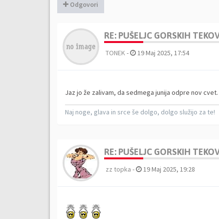
Odgovori
RE: PUŠELJC GORSKIH TEKOV 
TONEK
-
19 Maj 2025, 17:54
Jaz jo že zalivam, da sedmega junija odpre nov cvet
Naj noge, glava in srce še dolgo, dolgo služijo za te!
RE: PUŠELJC GORSKIH TEKOV 
zz topka
-
19 Maj 2025, 19:28