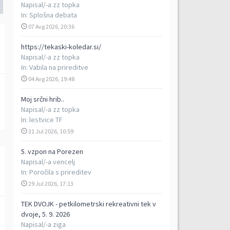
Napisal/-a
zz topka
In:
Splošna debata
07 Avg 2026, 20:36
https://tekaski-koledar.si/
Napisal/-a
zz topka
In:
Vabila na prireditve
04 Avg 2026, 19:48
Moj srčni hrib..
Napisal/-a
zz topka
In:
lestvice TF
31 Jul 2026, 10:59
5. vzpon na Porezen
Napisal/-a
vencelj
In:
Poročila s prireditev
29 Jul 2026, 17:13
TEK DVOJK - petkilometrski rekreativni tek v
dvoje, 5. 9. 2026
Napisal/-a
ziga