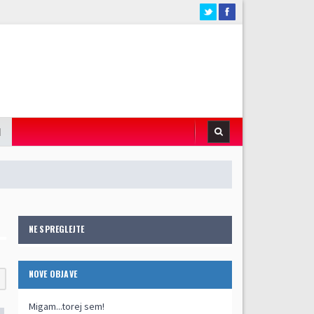
I
NE SPREGLEJTE
NOVE OBJAVE
Migam...torej sem!