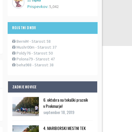
Prispevkov:
5,042
ROJSTNI DNEVI
BerniM
- Starost: 58
Mushr00m
- Starost: 37
Poldy76
- Starost: 50
Polona79
- Starost: 47
beha988
- Starost: 38
ZADNJE NOVICE
6. oktobra na tekaški praznik
v Prekmurje!
september 18, 2019
4. MARIBORSKI MESTNI TEK