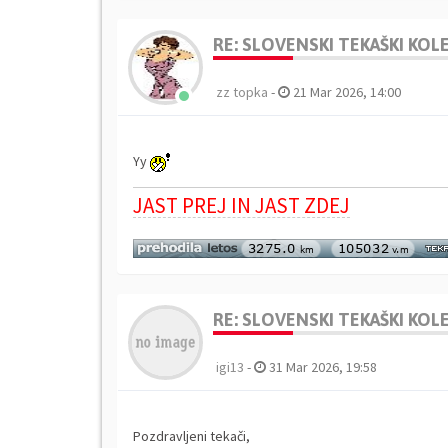
RE: SLOVENSKI TEKAŠKI KO
zz topka
-
21 Mar 2026, 14:00
Yy
JAST PREJ IN JAST ZDEJ
RE: SLOVENSKI TEKAŠKI KO
igi13
-
31 Mar 2026, 19:58
Pozdravljeni tekači,