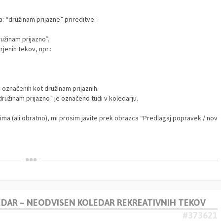
a: “družinam prijazne” prireditve:
ružinam prijazno”.
jenih tekov, npr.:
) označenih kot družinam prijaznih.
“družinam prijazno” je označeno tudi v koledarju.
nima (ali obratno), mi prosim javite prek obrazca “Predlagaj popravek / nov
LEDAR – NEODVISEN KOLEDAR REKREATIVNIH TEKOV
#373621