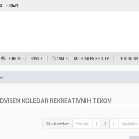
SE
PRIJAVA
FORUM
NOVICE
ČLANKI
KOLEDAR PRIREDITEV
TF DOGODK
ev
ODVISEN KOLEDAR REKREATIVNIH TEKOV
32 prispevkov
Prejšnja
1
2
3
Naslednja