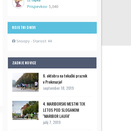
Prispevkov:
5,040
ROJSTNI DNEVI
Snoopy
- Starost: 44
ZADNJE NOVICE
6. oktobra na tekaški praznik
v Prekmurje!
september 18, 2019
4. MARIBORSKI MESTNI TEK
LETOS POD SLOGANOM
''MARIBOR LAUFA''
julij 7, 2019