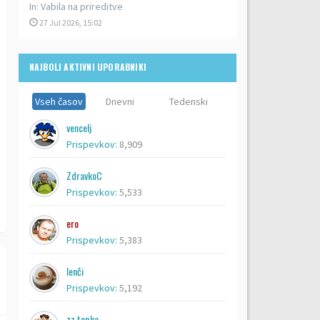
In:
Vabila na prireditve
27 Jul 2026, 15:02
NAJBOLJ AKTIVNI UPORABNIKI
Vseh časov
Dnevni
Tedenski
vencelj
Prispevkov:
8,909
ZdravkoC
Prispevkov:
5,533
ero
Prispevkov:
5,383
lenči
Prispevkov:
5,192
zz topka