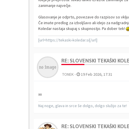
zanimanje največje.
Glasovanje je odprto, povezave do razpisov so vklj
Če imate predlog za izboljšavo ali idejo za nadgradnj
Koledar nastaja skupaj s skupnostjo. Pa dober tek!
[url=https://tekaski-koledar.si[/url]
RE: SLOVENSKI TEKAŠKI KO
TONEK
-
19 Feb 2026, 17:31
xx
Naj noge, glava in srce še dolgo, dolgo služijo za te!
RE: SLOVENSKI TEKAŠKI KO