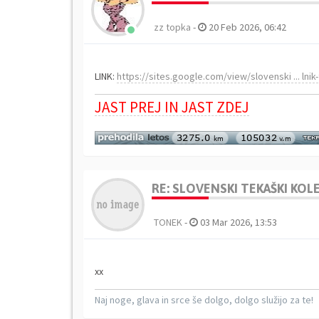
zz topka
-
20 Feb 2026, 06:42
LINK:
https://sites.google.com/view/slovenski ... lnik
JAST PREJ IN JAST ZDEJ
RE: SLOVENSKI TEKAŠKI KO
TONEK
-
03 Mar 2026, 13:53
xx
Naj noge, glava in srce še dolgo, dolgo služijo za te!