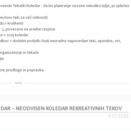
venski Tekaški Koledar - da bo planiranje sezone nekoliko lažje, je spletna
i/novi teki za več vidnosti)
redu v kratkem)
ga …), povezave na uradne razpise
e v svoj koledar
odkov + dodatni podatki (tudi neuradno napovedani teki, opombe, viri,
rganizatorje in tekače
nja
tne predloge in popravke.
LEDAR – NEODVISEN KOLEDAR REKREATIVNIH TEKOV
#373581