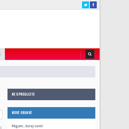
I
NE SPREGLEJTE
NOVE OBJAVE
Migam...torej sem!