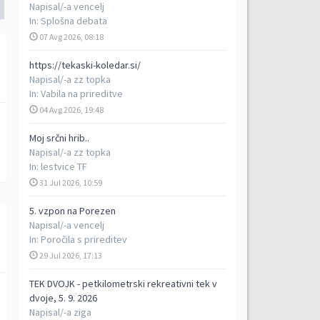
Napisal/-a
vencelj
In:
Splošna debata
07 Avg 2026, 08:18
https://tekaski-koledar.si/
Napisal/-a
zz topka
In:
Vabila na prireditve
04 Avg 2026, 19:48
Moj srčni hrib..
Napisal/-a
zz topka
In:
lestvice TF
31 Jul 2026, 10:59
5. vzpon na Porezen
Napisal/-a
vencelj
In:
Poročila s prireditev
29 Jul 2026, 17:13
TEK DVOJK - petkilometrski rekreativni tek v
dvoje, 5. 9. 2026
Napisal/-a
ziga