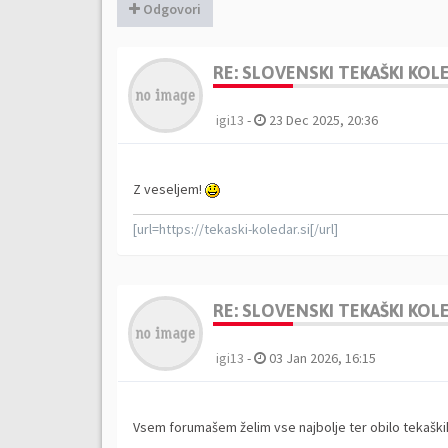
Odgovori
RE: SLOVENSKI TEKAŠKI KO
igi13
-
23 Dec 2025, 20:36
Z veseljem!
[url=https://tekaski-koledar.si[/url]
RE: SLOVENSKI TEKAŠKI KO
igi13
-
03 Jan 2026, 16:15
Vsem forumašem želim vse najbolje ter obilo tekaških