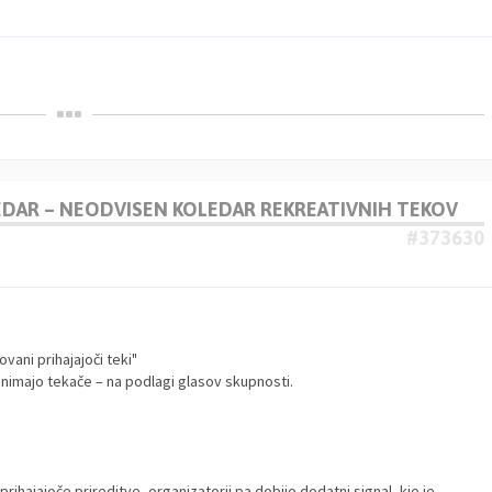
LEDAR – NEODVISEN KOLEDAR REKREATIVNIH TEKOV
#373630
ovani prihajajoči teki"
animajo tekače – na podlagi glasov skupnosti.
prihajajoče prireditve, organizatorji pa dobijo dodatni signal, kje je