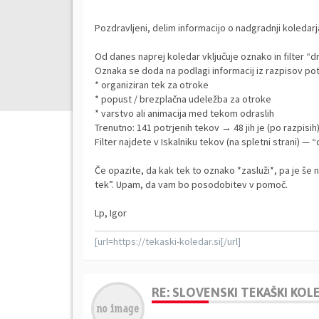
Pozdravljeni, delim informacijo o nadgradnji koledarj
Od danes naprej koledar vključuje oznako in filter “d
Oznaka se doda na podlagi informacij iz razpisov potr
* organiziran tek za otroke
* popust / brezplačna udeležba za otroke
* varstvo ali animacija med tekom odraslih
Trenutno: 141 potrjenih tekov → 48 jih je (po razpisih
Filter najdete v Iskalniku tekov (na spletni strani) — 
Če opazite, da kak tek to oznako *zasluži*, pa je še 
tek”. Upam, da vam bo posodobitev v pomoč.
Lp, Igor
[url=https://tekaski-koledar.si[/url]
RE: SLOVENSKI TEKAŠKI KO