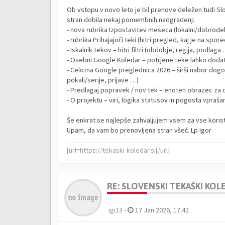
Ob vstopu v novo leto je bil prenove deležen tudi Slo
stran dobila nekaj pomembnih nadgradenj:
- nova rubrika Izpostavitev meseca (lokalni/dobrodeln
- rubrika Prihajajoči teki (hitri pregled, kaj je na spo
- Iskalnik tekov – hitri filtri (obdobje, regija, podla
- Osebni Google Koledar – potrjene teke lahko dodat
- Celotna Google preglednica 2026 – širši nabor dog
pokali/serije, prijave …)
- Predlagaj popravek / nov tek – enoten obrazec za o
- O projektu – viri, logika statusov in pogosta vpraša
Še enkrat se najlepše zahvaljujem vsem za vse koris
Upam, da vam bo prenovljena stran všeč. Lp Igor
[url=https://tekaski-koledar.si[/url]
RE: SLOVENSKI TEKAŠKI KO
igi13
-
17 Jan 2026, 17:42