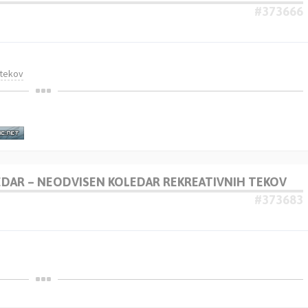
#373666
-tekov
LEDAR – NEODVISEN KOLEDAR REKREATIVNIH TEKOV
#373683