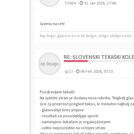
TONEK
-
31 Jan 2026, 17:08
Gremo na vrh!
Naj noge, glava in srce še dolgo, dolgo služijo za te!
RE: SLOVENSKI TEKAŠKI KO
igi13
-
06 Feb 2026, 07:15
Pozdravljeni tekači!
Na spletni strani je dodana nova rubrika: "Najbolj glas
Gre za preprost pregled tekov, ki trenutno najbolj z
- glasovanje brez prijave
- rezultati se posodabljajo sproti
- namenjeno tekačem in organizatorjem
- vidno neposredno na vstopni strani
Ideja je preprosta: tekači lahko izrazite zanimanje za 