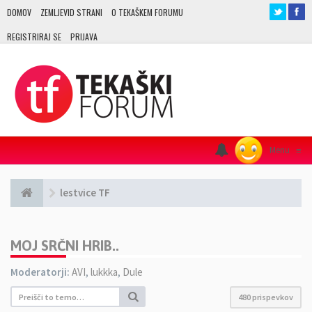
DOMOV
ZEMLJEVID STRANI
O TEKAŠKEM FORUMU
REGISTRIRAJ SE
PRIJAVA
Menu
≡
lestvice TF
MOJ SRČNI HRIB..
Moderatorji:
AVI
,
lukkka
,
Dule
480 prispevkov