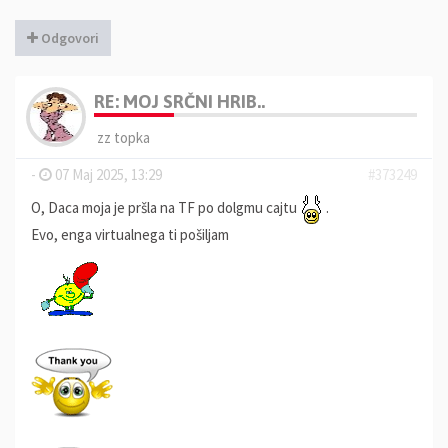
Odgovori
RE: MOJ SRČNI HRIB..
zz topka
-
07 Maj 2025, 13:29
#373249
O, Daca moja je pršla na TF po dolgmu cajtu
.
Evo, enga virtualnega ti pošiljam