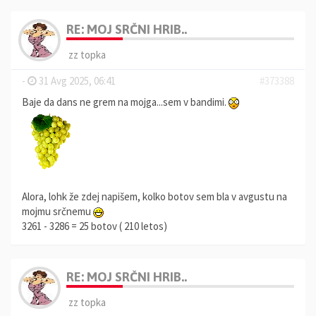
RE: MOJ SRČNI HRIB..
zz topka
-
31 Avg 2025, 06:41
#373388
Baje da dans ne grem na mojga...sem v bandimi.
Alora, lohk že zdej napišem, kolko botov sem bla v avgustu na
mojmu srčnemu
3261 - 3286 = 25 botov ( 210 letos)
RE: MOJ SRČNI HRIB..
zz topka