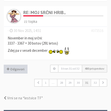
RE: MOJ SRČNI HRIB..
zz topka
-
30 Nov 2025, 14:51
#373516
November in moj srčni:
3337 - 3367 = 30 botov (291 letos)
Zdej pa v veseli december
Stran
31
od
32
480 prispevkov
Odgovori
1
…
28
29
30
31
32
Vrni se na “lestvice TF”