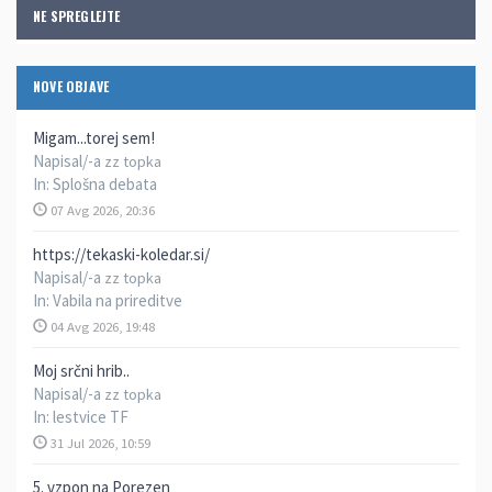
NE SPREGLEJTE
NOVE OBJAVE
Migam...torej sem!
Napisal/-a
zz topka
In:
Splošna debata
07 Avg 2026, 20:36
https://tekaski-koledar.si/
Napisal/-a
zz topka
In:
Vabila na prireditve
04 Avg 2026, 19:48
Moj srčni hrib..
Napisal/-a
zz topka
In:
lestvice TF
31 Jul 2026, 10:59
5. vzpon na Porezen