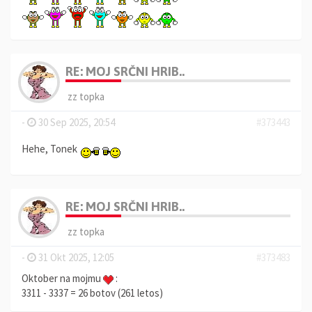
RE: MOJ SRČNI HRIB..
zz topka
-
30 Sep 2025, 20:54
#373443
Hehe, Tonek
RE: MOJ SRČNI HRIB..
zz topka
-
31 Okt 2025, 12:05
#373483
Oktober na mojmu
:
3311 - 3337 = 26 botov (261 letos)