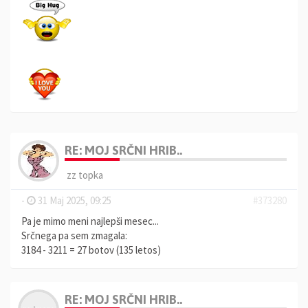
RE: MOJ SRČNI HRIB..
zz topka
-
31 Maj 2025, 09:25
#373280
Pa je mimo meni najlepši mesec...
Srčnega pa sem zmagala:
3184 - 3211 = 27 botov (135 letos)
RE: MOJ SRČNI HRIB..