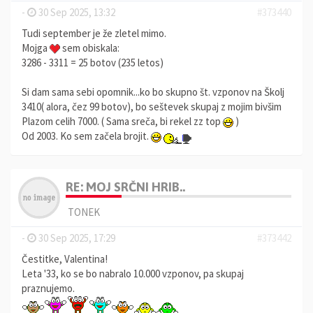
-
30 Sep 2025, 13:32
#373440
Tudi september je že zletel mimo.
Mojga
sem obiskala:
3286 - 3311 = 25 botov (235 letos)
Si dam sama sebi opomnik...ko bo skupno št. vzponov na Školj
3410( alora, čez 99 botov), bo seštevek skupaj z mojim bivšim
Plazom celih 7000. ( Sama sreča, bi rekel zz top
)
Od 2003. Ko sem začela brojit.
RE: MOJ SRČNI HRIB..
TONEK
-
30 Sep 2025, 17:29
#373442
Čestitke, Valentina!
Leta '33, ko se bo nabralo 10.000 vzponov, pa skupaj
praznujemo.