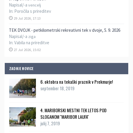
Napisal/-a
vencelj
In:
Poročila s prireditev
29 Jul 2026, 17:13
TEK DVOJK - petkilometrski rekreativni tek v dvoje, 5. 9. 2026
Napisal/-a
ziga
In:
Vabila na prireditve
27 Jul 2026, 15:02
ZADNJE NOVICE
6. oktobra na tekaški praznik v Prekmurje!
september 18, 2019
4. MARIBORSKI MESTNI TEK LETOS POD
SLOGANOM ''MARIBOR LAUFA''
julij 7, 2019