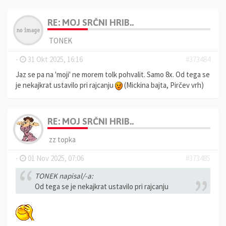
RE: MOJ SRČNI HRIB..
TONEK
-
31 Okt 2025, 16:16
#373484
Jaz se pa na 'moji' ne morem tolk pohvalit. Samo 8x. Od tega se
je nekajkrat ustavilo pri rajcanju
(Mickina bajta, Pirčev vrh)
RE: MOJ SRČNI HRIB..
zz topka
-
01 Nov 2025, 07:06
#373485
TONEK napisal/-a:
Od tega se je nekajkrat ustavilo pri rajcanju