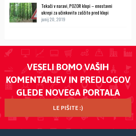
Tekači v naravi, POZOR klopi – enostavni
ukrepi za učinkovito zaščito pred klopi
junij 20, 2019
VESELI BOMO VAŠIH
KOMENTARJEV IN PREDLOGOV
GLEDE NOVEGA PORTALA
LE PIŠITE :)