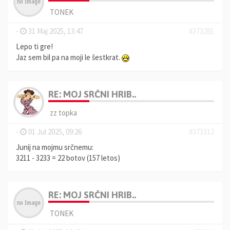
TONEK
-
31 Maj 2025, 13:47
#373281
Lepo ti gre!
Jaz sem bil pa na moji le šestkrat.
RE: MOJ SRČNI HRIB..
zz topka
-
01 Jul 2025, 09:26
#373312
Junij na mojmu srčnemu:
3211 - 3233 = 22 botov (157 letos)
RE: MOJ SRČNI HRIB..
TONEK