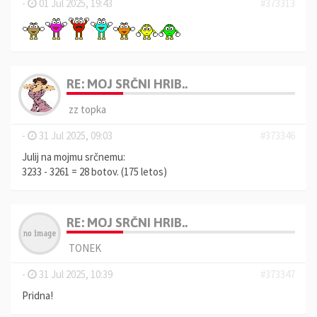
-
01 Jul 2025, 19:43
#373313
RE: MOJ SRČNI HRIB..
zz topka
-
31 Jul 2025, 09:03
#373346
Julij na mojmu srčnemu:
3233 - 3261 = 28 botov. (175 letos)
RE: MOJ SRČNI HRIB..
TONEK
-
31 Jul 2025, 10:39
#373347
Pridna!