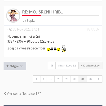
RE: MOJ SRČNI HRIB..
zz topka
-
30 Nov 2025, 14:51
#373516
November in moj srčni:
3337 - 3367 = 30 botov (291 letos)
Zdej pa v veseli december
Stran
31
od
32
480 prispevkov
Odgovori
1
…
28
29
30
31
32
Vrni se na “lestvice TF”