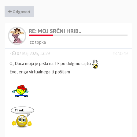
Odgovori
RE: MOJ SRČNI HRIB..
zz topka
-
07 Maj 2025, 13:29
#373249
O, Daca moja je pršla na TF po dolgmu cajtu
.
Evo, enga virtualnega ti pošiljam