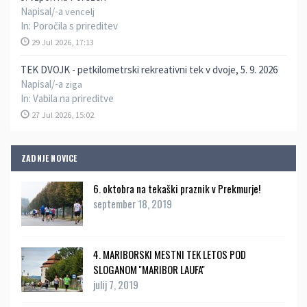
Napisal/-a
vencelj
In:
Poročila s prireditev
29 Jul 2026, 17:13
TEK DVOJK - petkilometrski rekreativni tek v dvoje, 5. 9. 2026
Napisal/-a
ziga
In:
Vabila na prireditve
27 Jul 2026, 15:02
ZADNJE NOVICE
6. oktobra na tekaški praznik v Prekmurje!
september 18, 2019
4. MARIBORSKI MESTNI TEK LETOS POD
SLOGANOM ''MARIBOR LAUFA''
julij 7, 2019