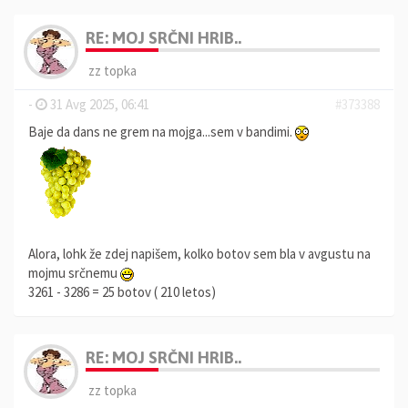
RE: MOJ SRČNI HRIB..
zz topka
-
31 Avg 2025, 06:41
#373388
Baje da dans ne grem na mojga...sem v bandimi.
Alora, lohk že zdej napišem, kolko botov sem bla v avgustu na
mojmu srčnemu
3261 - 3286 = 25 botov ( 210 letos)
RE: MOJ SRČNI HRIB..
zz topka