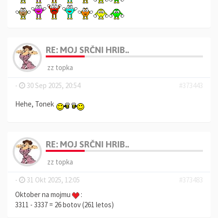
RE: MOJ SRČNI HRIB..
zz topka
-
30 Sep 2025, 20:54
#373443
Hehe, Tonek
RE: MOJ SRČNI HRIB..
zz topka
-
31 Okt 2025, 12:05
#373483
Oktober na mojmu
:
3311 - 3337 = 26 botov (261 letos)