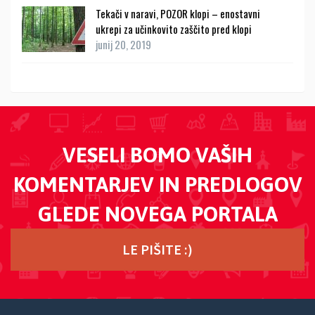
Tekači v naravi, POZOR klopi – enostavni
ukrepi za učinkovito zaščito pred klopi
junij 20, 2019
VESELI BOMO VAŠIH
KOMENTARJEV IN PREDLOGOV
GLEDE NOVEGA PORTALA
LE PIŠITE :)