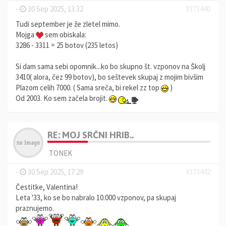
-
30 Sep 2025, 13:32
#373440
Tudi september je že zletel mimo.
Mojga
sem obiskala:
3286 - 3311 = 25 botov (235 letos)
Si dam sama sebi opomnik...ko bo skupno št. vzponov na Školj
3410( alora, čez 99 botov), bo seštevek skupaj z mojim bivšim
Plazom celih 7000. ( Sama sreča, bi rekel zz top
)
Od 2003. Ko sem začela brojit.
RE: MOJ SRČNI HRIB..
TONEK
-
30 Sep 2025, 17:29
#373442
Čestitke, Valentina!
Leta '33, ko se bo nabralo 10.000 vzponov, pa skupaj
praznujemo.