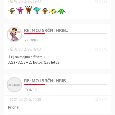
-
01 Jul 2025, 19:43
#373313
RE: MOJ SRČNI HRIB..
zz topka
-
31 Jul 2025, 09:03
#373346
Julij na mojmu srčnemu:
3233 - 3261 = 28 botov. (175 letos)
RE: MOJ SRČNI HRIB..
TONEK
-
31 Jul 2025, 10:39
#373347
Pridna!