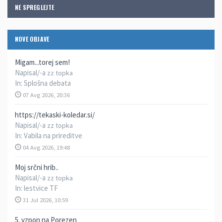
NE SPREGLEJTE
NOVE OBJAVE
Migam...torej sem!
Napisal/-a
zz topka
In:
Splošna debata
07 Avg 2026, 20:36
https://tekaski-koledar.si/
Napisal/-a
zz topka
In:
Vabila na prireditve
04 Avg 2026, 19:48
Moj srčni hrib..
Napisal/-a
zz topka
In:
lestvice TF
31 Jul 2026, 10:59
5. vzpon na Porezen