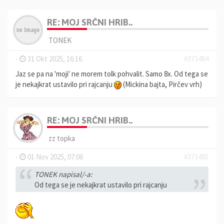
RE: MOJ SRČNI HRIB..
TONEK
-
31 Okt 2025, 16:16
#373484
Jaz se pa na 'moji' ne morem tolk pohvalit. Samo 8x. Od tega se
je nekajkrat ustavilo pri rajcanju
(Mickina bajta, Pirčev vrh)
RE: MOJ SRČNI HRIB..
zz topka
-
01 Nov 2025, 07:06
#373485
TONEK napisal/-a:
Od tega se je nekajkrat ustavilo pri rajcanju