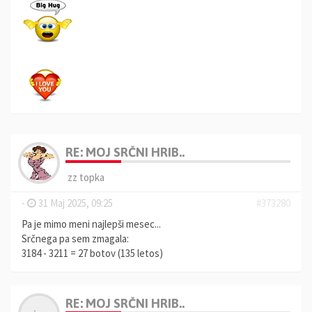
RE: MOJ SRČNI HRIB..
zz topka
-
31 Maj 2025, 09:25
#373280
Pa je mimo meni najlepši mesec...
Srčnega pa sem zmagala:
3184 - 3211 = 27 botov (135 letos)
RE: MOJ SRČNI HRIB..