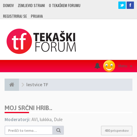
DOMOV
ZEMLJEVID STRANI
O TEKAŠKEM FORUMU
REGISTRIRAJ SE
PRIJAVA
Menu
≡
lestvice TF
MOJ SRČNI HRIB..
Moderatorji:
AVI
,
lukkka
,
Dule
480 prispevkov