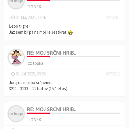
TONEK
-
31 Maj 2025, 13:47
#373281
Lepo ti gre!
Jaz sem bil pa na moji le šestkrat.
RE: MOJ SRČNI HRIB..
zz topka
-
01 Jul 2025, 09:26
#373312
Junij na mojmu srčnemu:
3211 - 3233 = 22 botov (157 letos)
RE: MOJ SRČNI HRIB..
TONEK