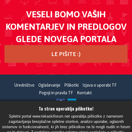
VESELI BOMO VAŠIH
KOMENTARJEV IN PREDLOGOV
GLEDE NOVEGA PORTALA
LE PIŠITE :)
Uredništvo
Oglaševanje
Piškotki
Izjava o uporabi TF
Pogoji in pravila TF
Kontakt
Ta stran uporablja piškotke!
HandCrafted With
In
SiteSplat
- Powered By
phpBB
Spletni portal www.tekaskiforum.net uporablja piškotke z namenom
zagotavljanja brezplačne spletne storitve, analizo uporabe, oglasnih
- Vsi časi so UTC+02:00 Evropa/Ljubljana -
sistemov in funkcionalnosti, ki jih brez piškotkov ne bi mogli nuditi in forum