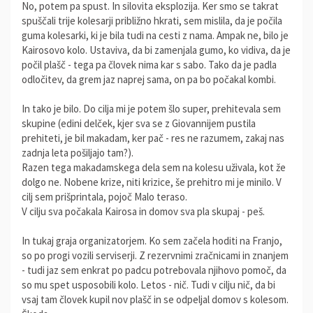
No, potem pa spust. In silovita eksplozija. Ker smo se takrat
spuščali trije kolesarji približno hkrati, sem mislila, da je počila
guma kolesarki, ki je bila tudi na cesti z nama. Ampak ne, bilo je
Kairosovo kolo. Ustaviva, da bi zamenjala gumo, ko vidiva, da je
počil plašč - tega pa človek nima kar s sabo. Tako da je padla
odločitev, da grem jaz naprej sama, on pa bo počakal kombi.
In tako je bilo. Do cilja mi je potem šlo super, prehitevala sem
skupine (edini delček, kjer sva se z Giovannijem pustila
prehiteti, je bil makadam, ker pač - res ne razumem, zakaj nas
zadnja leta pošiljajo tam?).
Razen tega makadamskega dela sem na kolesu uživala, kot že
dolgo ne. Nobene krize, niti krizice, še prehitro mi je minilo. V
cilj sem prišprintala, pojoč Malo teraso.
V cilju sva počakala Kairosa in domov sva pla skupaj - peš.
In tukaj graja organizatorjem. Ko sem začela hoditi na Franjo,
so po progi vozili serviserji. Z rezervnimi zračnicami in znanjem
- tudi jaz sem enkrat po padcu potrebovala njihovo pomoč, da
so mu spet usposobili kolo. Letos - nič. Tudi v cilju nič, da bi
vsaj tam človek kupil nov plašč in se odpeljal domov s kolesom.