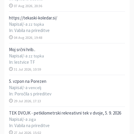
07 Avg 2026, 20:36
https://tekaski-koledar.si/
Napisal/-a
zz topka
In:
Vabila na prireditve
04 Avg 2026, 19:48
Moj srčni hrib..
Napisal/-a
zz topka
In:
lestvice TF
31 Jul 2026, 10:59
5. vzpon na Porezen
Napisal/-a
vencelj
In:
Poročila s prireditev
29 Jul 2026, 17:13
TEK DVOJK - petkilometrski rekreativni tek v dvoje, 5. 9. 2026
Napisal/-a
ziga
In:
Vabila na prireditve
27 Jul 2026, 15:02