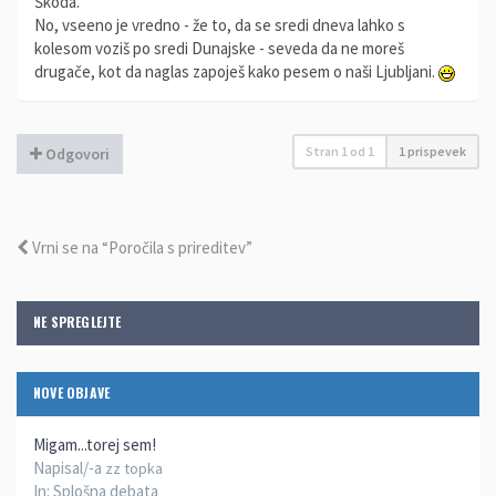
Škoda.
No, vseeno je vredno - že to, da se sredi dneva lahko s
kolesom voziš po sredi Dunajske - seveda da ne moreš
drugače, kot da naglas zapoješ kako pesem o naši Ljubljani.
Stran
1
od
1
1 prispevek
Odgovori
Vrni se na “Poročila s prireditev”
NE SPREGLEJTE
NOVE OBJAVE
Migam...torej sem!
Napisal/-a
zz topka
In:
Splošna debata