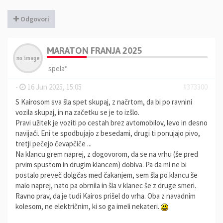
Odgovori
MARATON FRANJA 2025
spela*
-
16 Jun 2025, 15:05
#373300
S Kairosom sva šla spet skupaj, z načrtom, da bi po ravnini
vozila skupaj, in na začetku se je to izšlo.
Pravi užitek je voziti po cestah brez avtomobilov, levo in desno
navijači. Eni te spodbujajo z besedami, drugi ti ponujajo pivo,
tretji pečejo čevapčiče ...
Na klancu grem naprej, z dogovorom, da se na vrhu (še pred
prvim spustom in drugim klancem) dobiva. Pa da mi ne bi
postalo preveč dolgčas med čakanjem, sem šla po klancu še
malo naprej, nato pa obrnila in šla v klanec še z druge smeri.
Ravno prav, da je tudi Kairos prišel do vrha. Oba z navadnim
kolesom, ne električnim, ki so ga imeli nekateri.