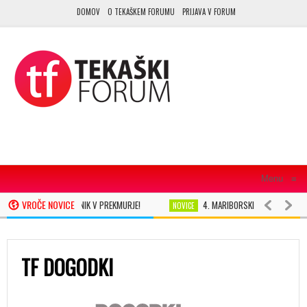
DOMOV
O TEKAŠKEM FORUMU
PRIJAVA V FORUM
Menu
≡
VROČE NOVICE
BRA NA TEKAŠKI PRAZNIK V PREKMURJE!
4. MARIBORSKI MESTNI TEK LE
NOVICE
HOP NA GRAD ŽE 7. APRILA
PRIJAVE NA NAJBOLJ SRČEN MARATON V SLOVEN
NOVICE
TF DOGODKI