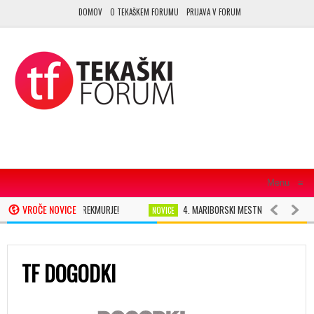
DOMOV
O TEKAŠKEM FORUMU
PRIJAVA V FORUM
Menu
≡
VROČE NOVICE
 TEKAŠKI PRAZNIK V PREKMURJE!
4. MARIBORSKI MESTNI TEK LETOS PO
NOVICE
GRAD ŽE 7. APRILA
PRIJAVE NA NAJBOLJ SRČEN MARATON V SLOVENIJI ŽE 
NOVICE
TF DOGODKI